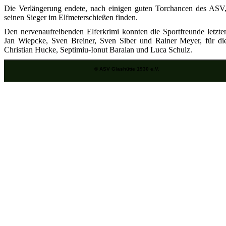
Die Verlängerung endete, nach einigen guten Torchancen des ASV,
seinen Sieger im Elfmeterschießen finden.
Den nervenaufreibenden Elferkrimi konnten die Sportfreunde letzte
Jan Wiepcke, Sven Breiner, Sven Siber und Rainer Meyer, für di
Christian Hucke, Septimiu-Ionut Baraian und Luca Schulz.
© ASV Glashütte 1930 e.V.