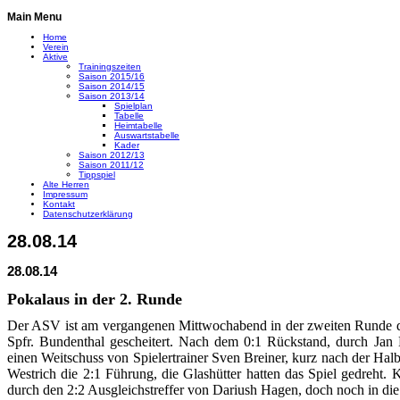
Main Menu
Home
Verein
Aktive
Trainingszeiten
Saison 2015/16
Saison 2014/15
Saison 2013/14
Spielplan
Tabelle
Heimtabelle
Auswartstabelle
Kader
Saison 2012/13
Saison 2011/12
Tippspiel
Alte Herren
Impressum
Kontakt
Datenschutzerklärung
28.08.14
28.08.14
Pokalaus in der 2. Runde
Der ASV ist am vergangenen Mittwochabend in der zweiten Runde d
Spfr. Bundenthal gescheitert. Nach dem 0:1 Rückstand, durch Ja
einen Weitschuss von Spielertrainer Sven Breiner, kurz nach der Halb
Westrich die 2:1 Führung, die Glashütter hatten das Spiel gedreht. 
durch den 2:2 Ausgleichstreffer von Dariush Hagen, doch noch in die